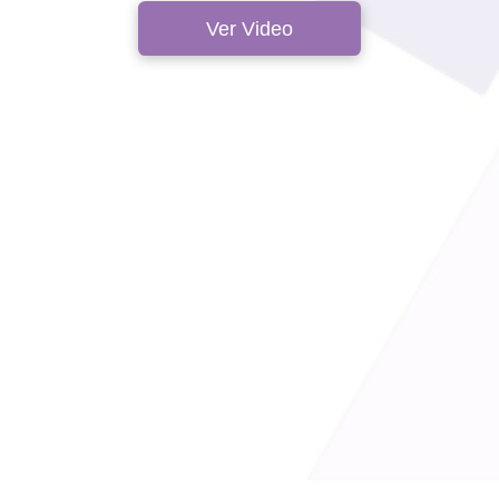
Ver Video
______
______