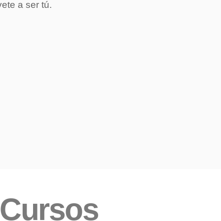
te a ser tú.
Cursos