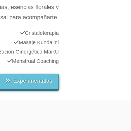
as, esencias florales y
rsal para acompañarte.
Cristaloterapia
Masaje Kundalini
zación Ginergética MaikU
Menstrual Coaching
Experiméntalas