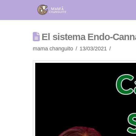
El sistema Endo-Canna
mama changuito
13/03/2021