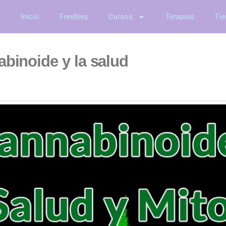
Inicio
Freebies
Cursos
Terapias
Tie
binoide y la salud