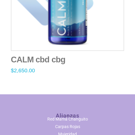
CALM cbd cbg
$
2,650.00
Alianzas
Red Mamá Changuito
Carpas Rojas
Mujeridad