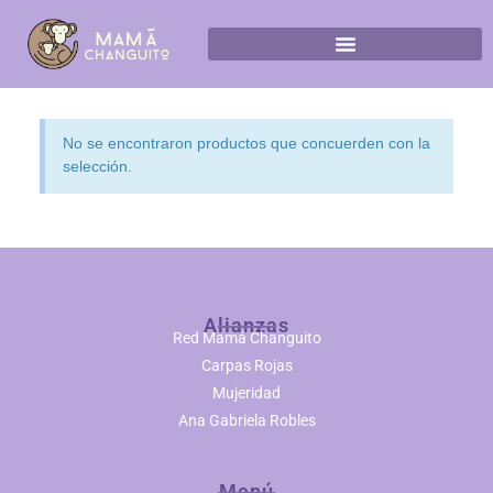
No se encontraron productos que concuerden con la
selección.
Alianzas
Red Mamá Changuito
Carpas Rojas
Mujeridad
Ana Gabriela Robles
Menú