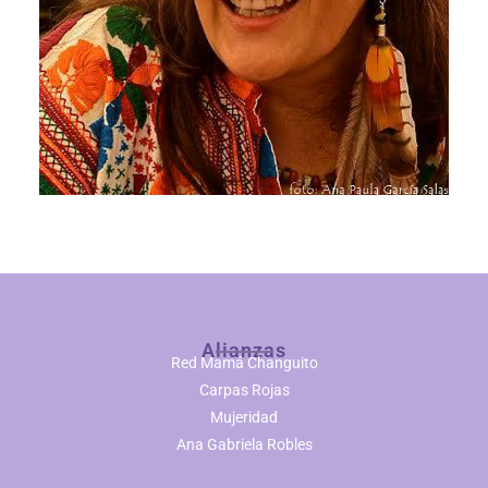
Alianzas
Red Mamá Changuito
Carpas Rojas
Mujeridad
Ana Gabriela Robles