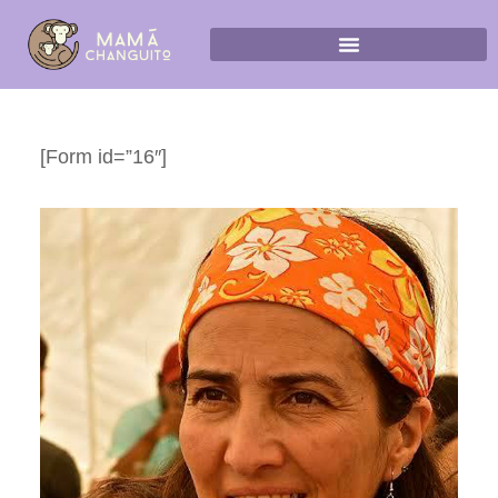
[Form id=”16″]