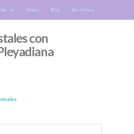
nda
Viajes
Blog
Mis Cursos
stales con
Pleyadiana
nerales