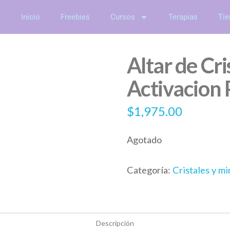
Inicio
Freebies
Cursos
Terapias
Tie
Altar de Cri
Activacion 
$
1,975.00
Agotado
Categoría:
Cristales y mi
Descripción