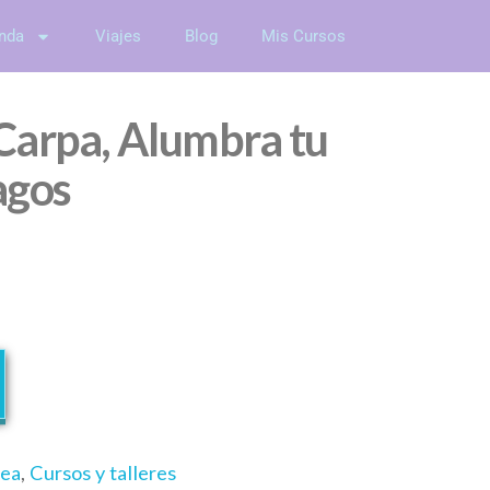
nda
Viajes
Blog
Mis Cursos
Carpa, Alumbra tu
agos
nea
,
Cursos y talleres