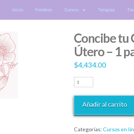
Inicio
Freebies
Cursos
Terapias
Tie
Concibe tu 
Útero – 1 p
$
4,434.00
Añadir al carrito
Categorías:
Cursos en lí