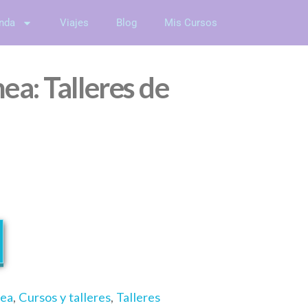
nda
Viajes
Blog
Mis Cursos
ea: Talleres de
nea
,
Cursos y talleres
,
Talleres