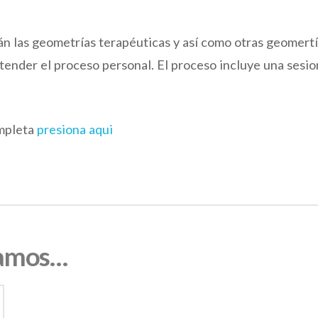
rán las geometrías terapéuticas y así como otras geomer
ntender el proceso personal. El proceso incluye una sesio
mpleta
presiona aqui
damos…