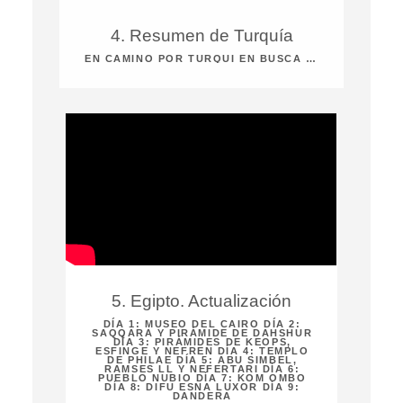
4. Resumen de Turquía
EN CAMINO POR TURQUÍ EN BUSCA DE LA DIOSA. ESTO ES LO QUE ENCONTRÉ.
5. Egipto. Actualización
DÍA 1: MUSEO DEL CAIRO DÍA 2:
SAQQARA Y PIRÁMIDE DE DAHSHUR
DÍA 3: PIRÁMIDES DE KEOPS,
ESFINGE Y NEFREN DÍA 4: TEMPLO
DE PHILAE DÍA 5: ABU SIMBEL,
RAMSES LL Y NEFERTARI DÍA 6:
PUEBLO NUBIO DÍA 7: KOM OMBO
DÍA 8: DIFU ESNA LUXOR DÍA 9:
DANDERA